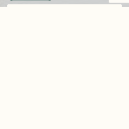
En remplissant ce formulaire, vous consentez à fournir ces informations à notre
établissement. Vous bénéficiez d'un droit d'accès, de modification, de
rectification et de suppression de vos données personnelles. Vous bénéficiez du
droit de vous inscrire sur la liste d'opposition au démarchage téléphonique. Pour
les exercer, merci de nous contacter.
ENVOYER