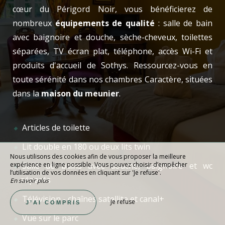
cœur du Périgord Noir, vous bénéficierez de
nombreux
équipements de qualité
: salle de bain
avec baignoire et douche, sèche-cheveux, toilettes
séparées, TV écran plat, téléphone, accès Wi-Fi et
produits d'accueil de Sothys. Ressourcez-vous en
toute sérénité dans nos chambres Caractère, situées
dans la
maison du meunier
.
Articles de toilette
Lit double en 180 ou deux lits twin
Nous utilisons des cookies afin de vous proposer la meilleure
expérience en ligne possible. Vous pouvez choisir d’empêcher
Salle de bains avec douche, baignoire et wc
l’utilisation de vos données en cliquant sur 'Je refuse'.
séparés
En savoir plus
Télévision - chaînes satellite et canal+
Je refuse
J’AI COMPRIS
Vue sur le parc