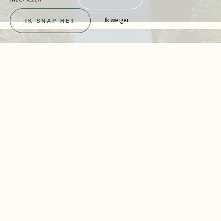
Ik weiger
IK SNAP HET
Voorbeeld
Prijs €
Oude Prijs €
Ondertitel
ZIEN
Business Executive-avond