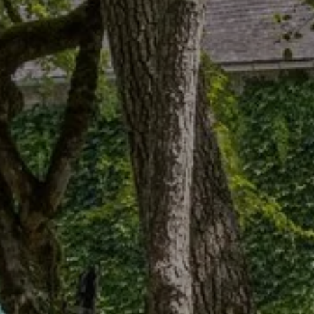
reservar la table du
reservar una habitación
coly
RESERVAR UNA 
Llegada
Llegada