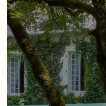
POLÍTICA DE CANCELACIÓN FLEXIBLE
Reservar Ahora !
Nuestro hotel con encanto en el Périgord
Noir, muy cerca de Sarlat, Périgueux y Brive-
la-Gaillarde, es una invitación a la relajación,
el descanso y el descubrimiento. Tanto si
viaja en familia, con amigos, en pareja o con
compañeros de trabajo, pondremos toda
nuestra energía al servicio de la buena
marcha de su estancia en la Dordoña.