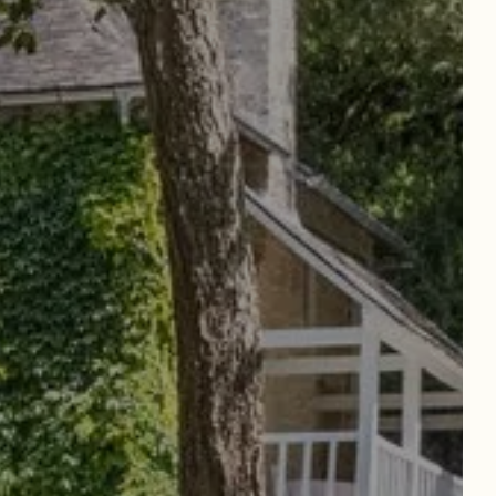
reservar la table de jean
reserva para una boda
HABITACIÓN
Salida
Salida