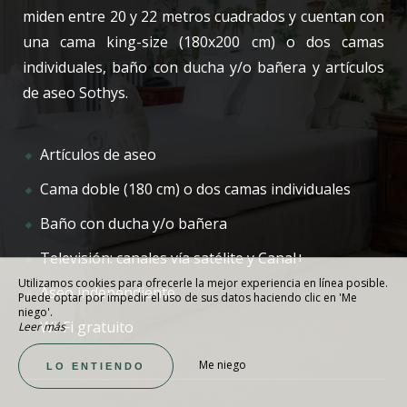
miden entre 20 y 22 metros cuadrados y cuentan con
una cama king-size (180x200 cm) o dos camas
individuales, baño con ducha y/o bañera y artículos
de aseo Sothys.
Artículos de aseo
Cama doble (180 cm) o dos camas individuales
Baño con ducha y/o bañera
Televisión: canales vía satélite y Canal+
Utilizamos cookies para ofrecerle la mejor experiencia en línea posible.
Aseo independiente
Puede optar por impedir el uso de sus datos haciendo clic en 'Me
niego'.
Wi-Fi gratuito
Leer más
Me niego
LO ENTIENDO