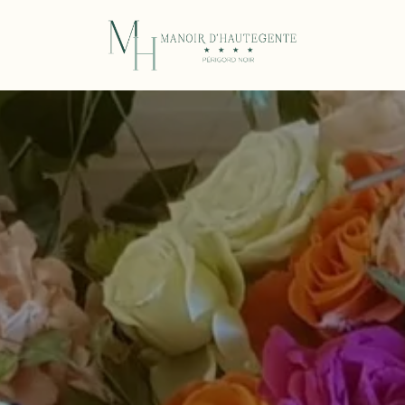
reservar la table du
reservar una habitación
coly