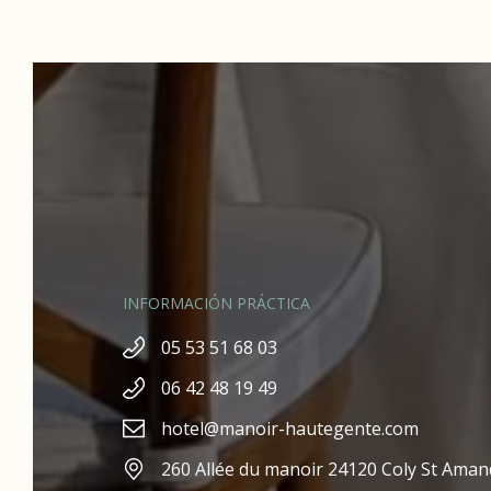
INFORMACIÓN PRÁCTICA
05 53 51 68 03
06 42 48 19 49
hotel@manoir-hautegente.com
260 Allée du manoir 24120 Coly St Aman