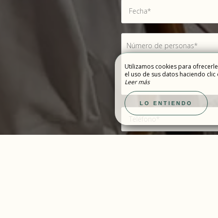
Utilizamos cookies para ofrecerle
OFERTAS Y LO
el uso de sus datos haciendo clic 
JACIÓN Y
Leer más
REGALO
NESTAR
LO ENTIENDO