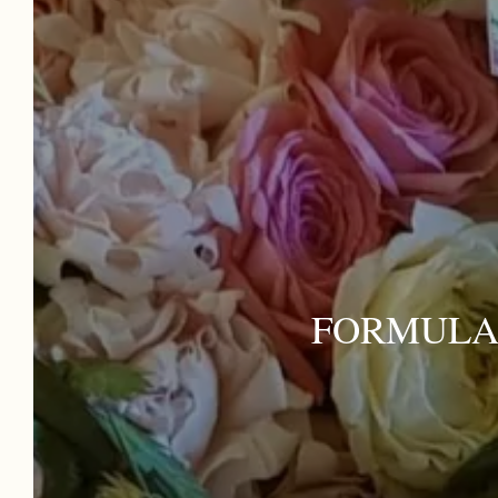
Reservar Ahora !
Nuestro hotel con encanto en el Périgord
Noir, muy cerca de Sarlat, Périgueux y Brive-
la-Gaillarde, es una invitación a la relajación,
el descanso y el descubrimiento. Tanto si
viaja en familia, con amigos, en pareja o con
compañeros de trabajo, pondremos toda
nuestra energía al servicio de la buena
FORMULA
marcha de su estancia en la Dordoña.