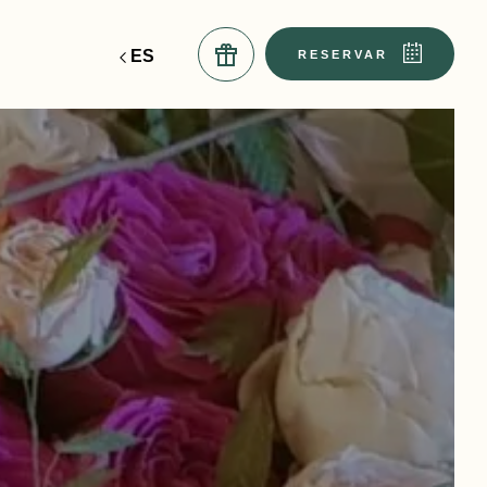
ES
EN
RESERVAR
reservar la table de jean
reserva para una boda